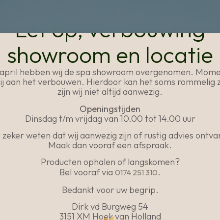
Let op, verbouwing
showroom en locatie
1 april hebben wij de spa showroom overgenomen. Mome
wij aan het verbouwen. Hierdoor kan het soms rommelig z
zijn wij niet altijd aanwezig.
Openingstijden
Dinsdag t/m vrijdag van 10.00 tot 14.00 uur
u zeker weten dat wij aanwezig zijn of rustig advies ontv
Maak dan vooraf een afspraak.
Producten ophalen of langskomen?
Bel vooraf via
.
0174 251 310
Bedankt voor uw begrip.
Dirk vd Burgweg 54
3151 XM Hoek van Holland