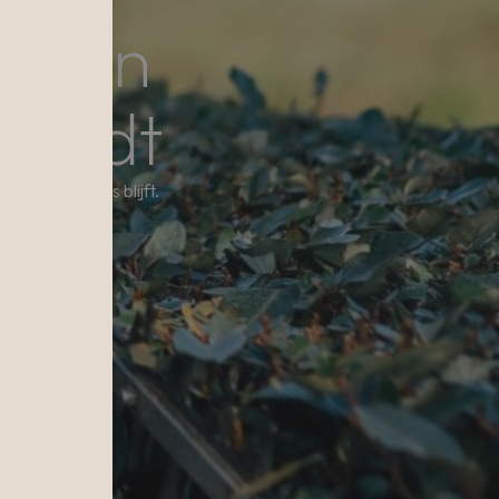
 tuin
houdt
en en in balans blijft.