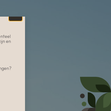
nteel
ijn en
angen?