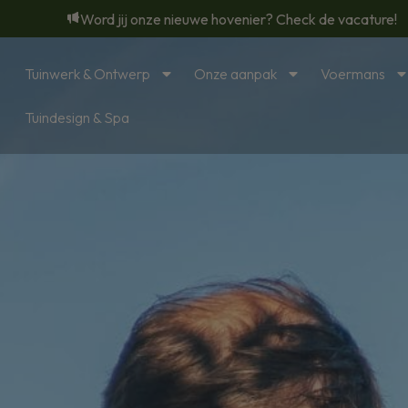
Word jij onze nieuwe hovenier? Check de vacature!
Tuinwerk & Ontwerp
Onze aanpak
Voermans
Tuindesign & Spa