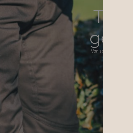
Tuin
gezo
Van seizoensbeurten to