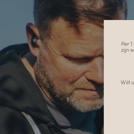
Per 
zijn 
Wilt 