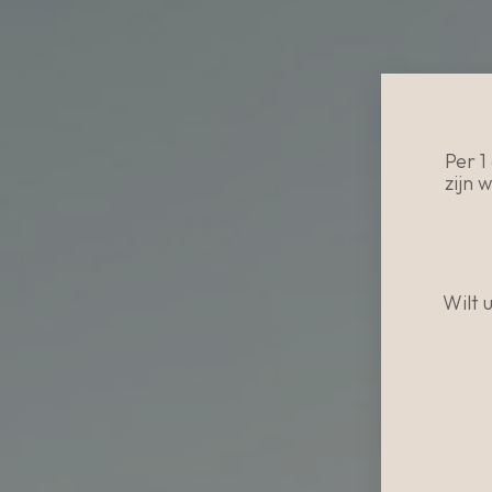
Per 
zijn 
Wilt 