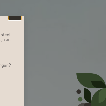
nteel
ijn en
angen?