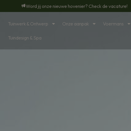
Word jij onze nieuwe hovenier? Check de vacature!
Tuinwerk & Ontwerp
Onze aanpak
Voermans
Tuindesign & Spa