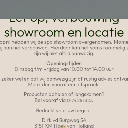
Let op, verbouwing
showroom en locatie
1 april hebben wij de spa showroom overgenomen. Mome
wij aan het verbouwen. Hierdoor kan het soms rommelig z
zijn wij niet altijd aanwezig.
Openingstijden
Dinsdag t/m vrijdag van 10.00 tot 14.00 uur
u zeker weten dat wij aanwezig zijn of rustig advies ontv
Maak dan vooraf een afspraak.
Producten ophalen of langskomen?
Bel vooraf via
.
0174 251 310
Bedankt voor uw begrip.
Dirk vd Burgweg 54
3151 XM Hoek van Holland